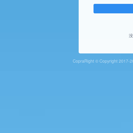
没
CopraRight ©
Copyright 20