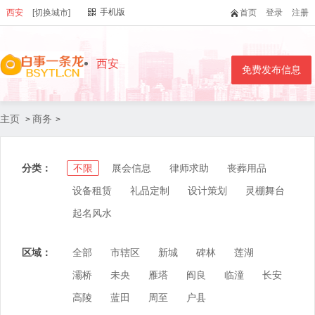
手机版
西安
[切换城市]
首页
登录
注册
西安
免费发布信息
主页
商务
>
>
分类：
不限
展会信息
律师求助
丧葬用品
设备租赁
礼品定制
设计策划
灵棚舞台
起名风水
区域：
全部
市辖区
新城
碑林
莲湖
灞桥
未央
雁塔
阎良
临潼
长安
高陵
蓝田
周至
户县