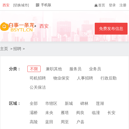
手机版
西安
[切换城市]
首页
登录
注册
西安
免费发布信息
主页
招聘
>
>
分类：
不限
兼职其他
服务员
业务员
司机招聘
物业保安
人事招聘
行政后勤
公关保洁
区域：
全部
市辖区
新城
碑林
莲湖
灞桥
未央
雁塔
阎良
临潼
长安
高陵
蓝田
周至
户县